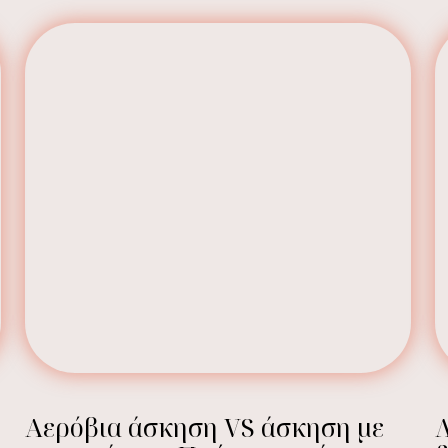
Αερόβια άσκηση VS άσκηση με
Λ