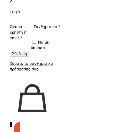
✕
Login
Όνομα
Συνθηματικό
*
χρήστη ή
email
*
Να με
θυμάσαι
Σύνδεση
Χάσατε το συνθηματικό
πρόσβασής σας;
0