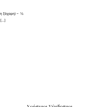
τη ζάχαρη) – ½
[…]
Χρήσιμοι Σύνδεσμοι