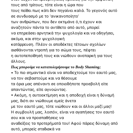
τους από τρίτους, τότε είναι η ώρα που
τους πείθει πως κάτι δεν πηγαίνει καλά. Το γεγονός αυτό
σε συνδυασμό με το ‘ανικανοποίητο’
των ανθρώπων, που δεν εκτιμάνε ό,τι έχουν και
αναζητούν πάντα το αντίθετο από αυτό, μπορεί
να επηρεάσει αρνητικά την ψυχολογία και να οδηγήσει,
ακόμα, και στην ψυχολογική
κατάρρευση. Πλέον οι αποδέκτες τέτοιων σχολίων
αισθάνονται ντροπή για το σώμα τους, πέφτει
η αυτοπεποίθησή τους και νιώθουν ανεπαρκή για τους
άλλους.
Πως μπορούμε να καταπολεμήσουμε το Body Shaming;
• Το πιο σημαντικό είναι να αποδεχτούμε τον εαυτό μας,
να τον σεβαστούμε και να θέσουμε
τα όρια μας απέναντι σε οποιοδήποτε προσβολή είτε
απαντώντας, είτε αγνοώντας.
• Ακόμη, η αυτοεκτίμηση και η αποδοχή είναι η δύναμή
μας, διότι αν νιώθουμε εμείς άνετα
με τον εαυτό μας, τότε νιώθουν και οι άλλοι μαζί μας!
Η συμβουλή μας, λοιπόν, είναι να αγαπήσεις τον εαυτό
σου και να προσπαθήσεις να
αναδείξεις τα προτερήματά του! Αφού πάρεις δύναμη από
αυτό, μπορείς σταδιακά να