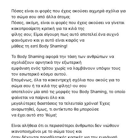
Πόσες είναι οι φορές που έχεις ακούσει αιχμηρά σχόλια για
το σώμα σου από άλλα άτομα;
Πόσες, ακόμη, είναι οι φορές που έχεις ακούσει να γίνεται
κακοπροαίρετη κριτική για τα κιλά της
φίλης σου; Είμαι σίγουρη πως αυτό αποτελεί ένα συχνό
φαινόμενο και γι αυτό είναι καιρός να
μάθεις τη εστί Body Shaming!
Το Body Shaming αφορά την τάση των ανθρώπων να
σχολιάζουν αρνητικά την εξωτερική
εμφάνιση ενός τρίτου χωρίς να λαμβάνουν υπόψιν τους
τον εσωτερικό κόσμο αυτού.
Επομένως, όλα τα κακεντρεχή σχόλια που ακούς για το
σώμα σου ή τα κιλά της φίλης/-ου σου
αποτελούν μία από τις μορφές του Body Shaming, το οποίο
φαίνεται να παίρνει όλο και
μεγαλύτερες διαστάσεις τα τελευταία χρόνια! Έχεις
αναρωτηθεί, όμως, τι αντίκτυπο θα μπορούσε
να έχει αυτό στο ‘θύμα’;
Είναι αλήθεια ότι οι περισσότεροι άνθρωποι δεν νιώθουν
ικανοποιημένοι με το σώμα τους και
όταν δέχονται προσβλητικές κριτικές για την εμφάνισή