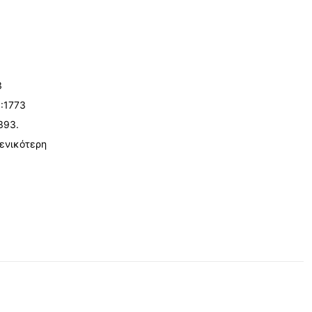
3
):1773
-393.
γενικότερη