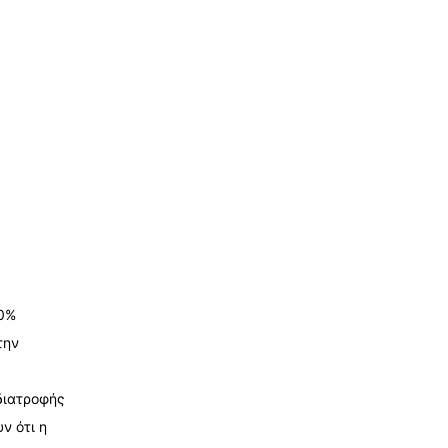
20%
την
διατροφής
ν ότι η