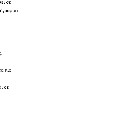
ει σε
ρόγραμμα
ς.
α πιο
αι σε