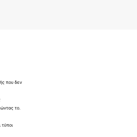
ής που δεν
ς
ώντας το.
 τύποι